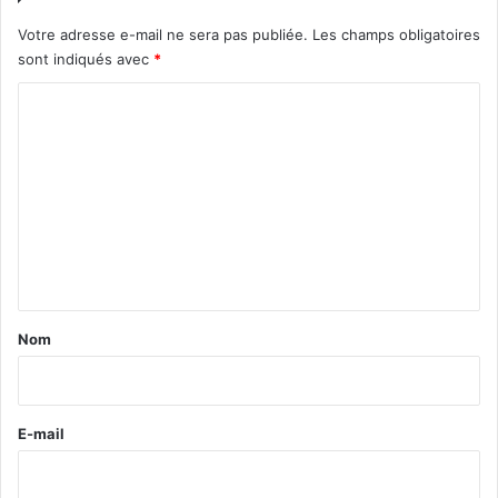
Votre adresse e-mail ne sera pas publiée.
Les champs obligatoires
sont indiqués avec
*
C
o
m
m
e
n
t
a
Nom
i
r
e
E-mail
*