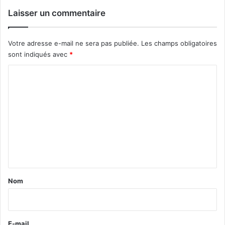
Laisser un commentaire
Votre adresse e-mail ne sera pas publiée.
Les champs obligatoires
sont indiqués avec
*
C
o
m
m
e
n
t
a
Nom
i
r
e
E-mail