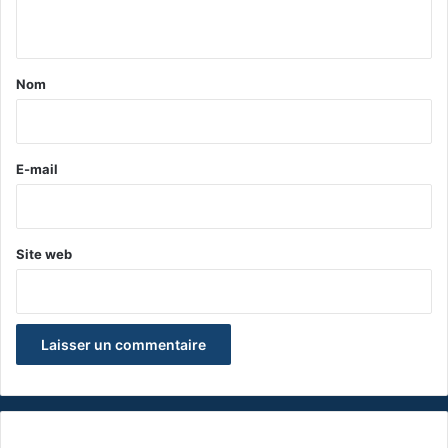
n
t
a
Nom
i
r
e
E-mail
*
Site web