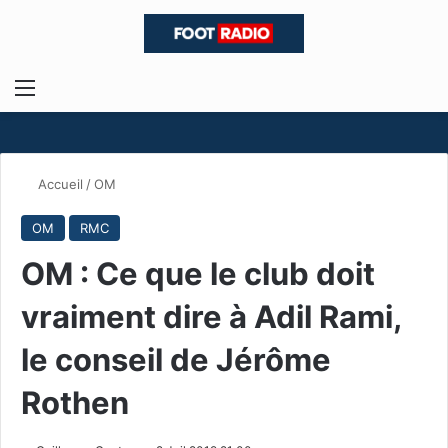
Menu
R
Accueil
/
OM
OM
RMC
OM : Ce que le club doit
vraiment dire à Adil Rami,
le conseil de Jérôme
Rothen