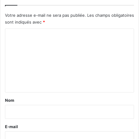
Votre adresse e-mail ne sera pas publiée.
Les champs obligatoires
sont indiqués avec
*
C
o
m
m
e
n
t
a
Nom
i
r
e
E-mail
*