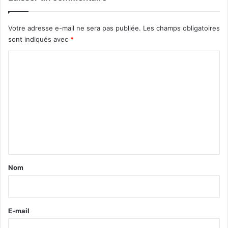
Votre adresse e-mail ne sera pas publiée.
Les champs obligatoires
sont indiqués avec
*
C
o
m
m
e
n
t
a
Nom
i
r
e
E-mail
*