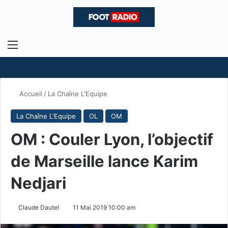
Menu
R
Accueil
/
La Chaîne L'Equipe
La Chaîne L'Equipe
OL
OM
OM : Couler Lyon, l’objectif
de Marseille lance Karim
Nedjari
Claude Dautel
11 Mai 2019 10:00 am