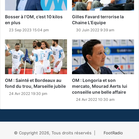
Bosser à l’OM, c’est 10 kilos
Gilles Favard terrorise la
en plus
Chaine L’Equipe
23 Sep 2023 15:04 pm
30 Juin 2022 9:39 am
OM : Sainté et Bordeaux au
OM : Longoria et son
fond du trou, Marseille jubile
mercato, Mourad Aerts lui
conseille une belle affaire
24 Avr 2022 19:30 pm
24 Avr 2022 10:30 am
© Copyright 2026, Tous droits réservés |
FootRadio