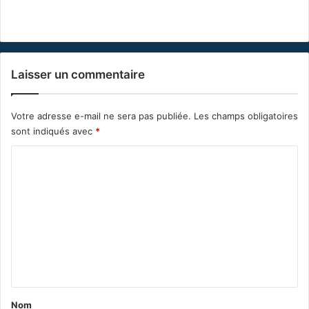
Laisser un commentaire
Votre adresse e-mail ne sera pas publiée.
Les champs obligatoires
sont indiqués avec
*
C
o
m
m
e
n
t
a
Nom