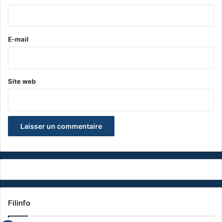
i
r
e
E-mail
*
Site web
Filinfo