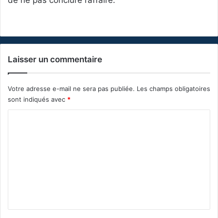
Laisser un commentaire
Votre adresse e-mail ne sera pas publiée.
Les champs obligatoires
sont indiqués avec
*
C
o
m
m
e
n
t