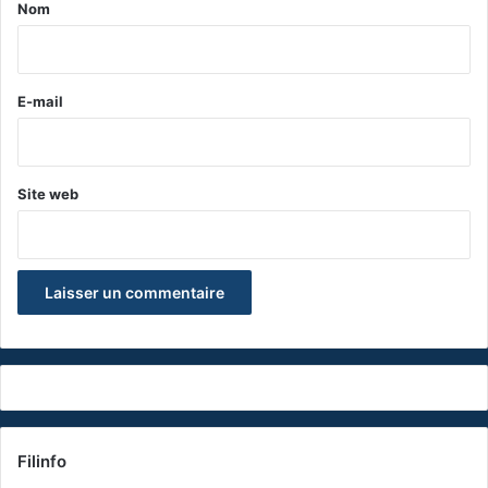
a
Nom
i
r
e
E-mail
*
Site web
Filinfo