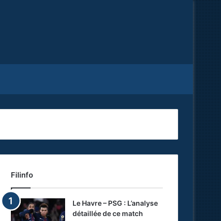
Facebook
X
RSS
Filinfo
Le Havre – PSG : L’analyse
détaillée de ce match