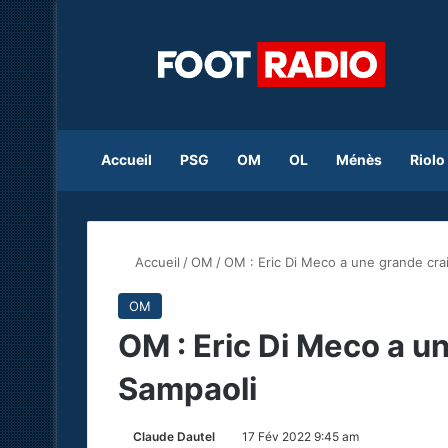
Accueil
PSG
OM
OL
Ménès
Riolo
Accueil
/
OM
/
OM : Eric Di Meco a une grande cra
OM
OM : Eric Di Meco a u
Sampaoli
Claude Dautel
17 Fév 2022 9:45 am