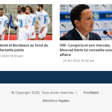
ainté et Bordeaux au fond du
OM : Longoria et son mercato,
arseille jubile
Mourad Aerts lui conseille une
affaire
r 2022 19:30 pm
24 Avr 2022 10:30 am
© Copyright 2026, Tous droits réservés |
FootRadio
Mentions légales
Facebook
X
RSS