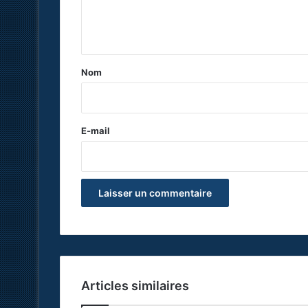
e
n
t
a
Nom
i
r
e
E-mail
*
Articles similaires