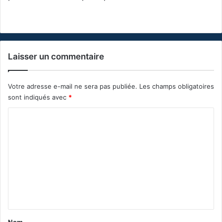
Laisser un commentaire
Votre adresse e-mail ne sera pas publiée.
Les champs obligatoires
sont indiqués avec
*
C
o
m
m
e
n
t
a
Nom