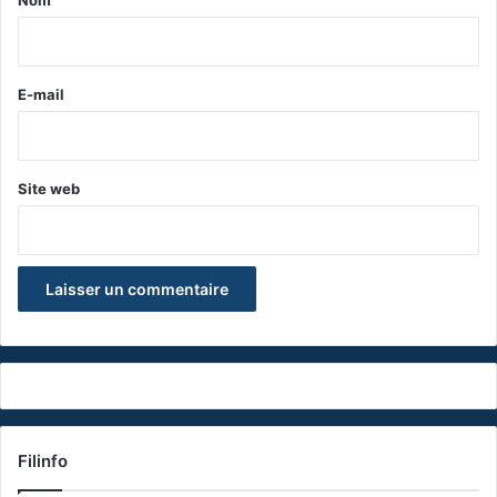
i
r
e
E-mail
*
Site web
Filinfo