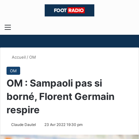
Menu
R
Accueil
/
OM
OM
OM : Sampaoli pas si
borné, Florent Germain
respire
Claude Dautel
23 Avr 2022 19:30 pm