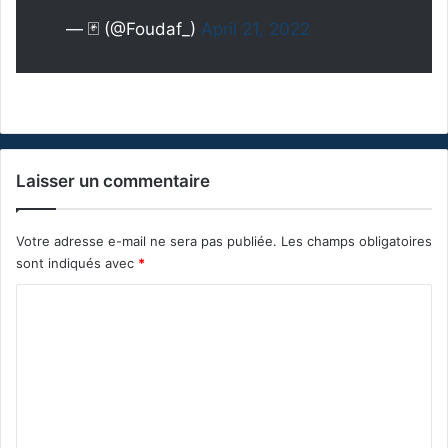
— 🃏 (@Foudaf_)
April 21, 2022
Laisser un commentaire
Votre adresse e-mail ne sera pas publiée.
Les champs obligatoires
sont indiqués avec
*
C
o
m
m
e