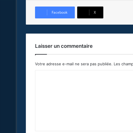
Facebook
X
Laisser un commentaire
Votre adresse e-mail ne sera pas publiée.
Les champ
C
o
m
m
e
n
t