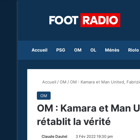
Accueil
PSG
OM
OL
Ménès
Riolo
Accueil
/
OM
/
OM : Kamara et Man United, Fabrizio
OM
OM : Kamara et Man U
rétablit la vérité
Claude Dautel
3 Fév 2022 19:30 pm