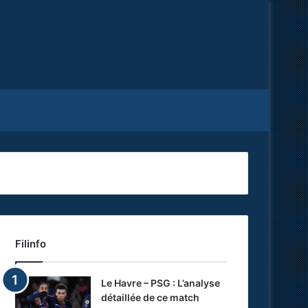
Facebook
X
RSS
Filinfo
Le Havre – PSG : L’analyse
détaillée de ce match