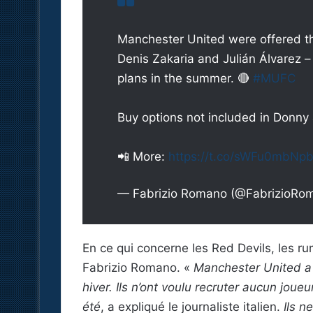
Manchester United were offered t
Denis Zakaria and Julián Álvarez
plans in the summer. 🔴
#MUFC
Buy options not included in Donny 
📲 More:
https://t.co/sWFu0mbNp
— Fabrizio Romano (@FabrizioRo
En ce qui concerne les Red Devils, les ru
Fabrizio Romano. «
Manchester United a 
hiver. Ils n’ont voulu recruter aucun jou
été
, a expliqué le journaliste italien.
Ils n