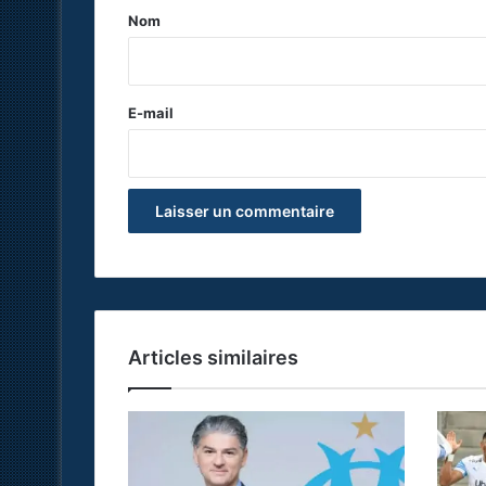
a
Nom
i
r
e
E-mail
*
Articles similaires