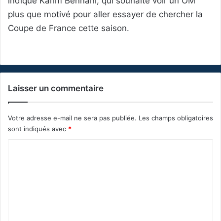
indiqué Karim Bennani, qui souhaite voir un OM
plus que motivé pour aller essayer de chercher la
Coupe de France cette saison.
Laisser un commentaire
Votre adresse e-mail ne sera pas publiée.
Les champs obligatoires
sont indiqués avec
*
C
o
m
m
e
n