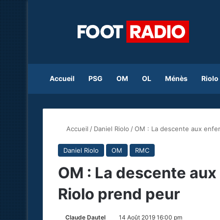
Accueil
PSG
OM
OL
Ménès
Riolo
Accueil
/
Daniel Riolo
/
OM : La descente aux enfer
Daniel Riolo
OM
RMC
OM : La descente aux 
Riolo prend peur
Claude Dautel
14 Août 2019 16:00 pm