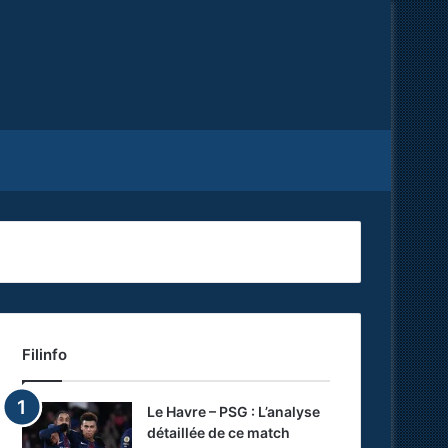
Facebook
X
RSS
Filinfo
Le Havre – PSG : L’analyse
détaillée de ce match