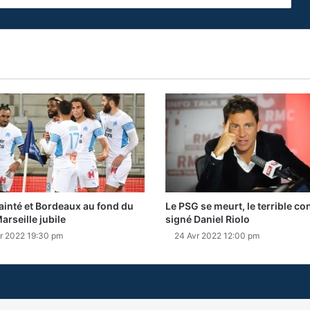
ainté et Bordeaux au fond du
Le PSG se meurt, le terrible co
arseille jubile
signé Daniel Riolo
r 2022 19:30 pm
24 Avr 2022 12:00 pm