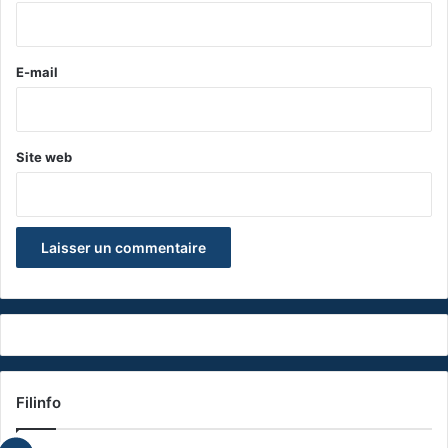
i
r
e
E-mail
*
Site web
Filinfo