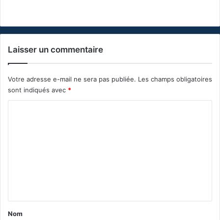
Laisser un commentaire
Votre adresse e-mail ne sera pas publiée.
Les champs obligatoires
sont indiqués avec
*
C
o
m
m
e
n
t
a
Nom