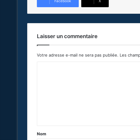
Facebook
X
Laisser un commentaire
Votre adresse e-mail ne sera pas publiée.
Les champ
C
o
m
m
e
n
t
a
Nom