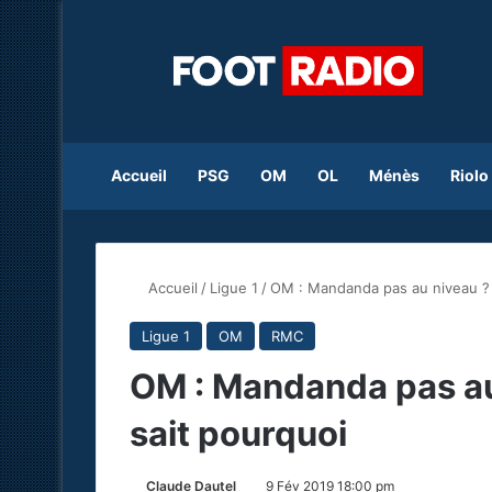
Accueil
PSG
OM
OL
Ménès
Riolo
Accueil
/
Ligue 1
/
OM : Mandanda pas au niveau ? 
Ligue 1
OM
RMC
OM : Mandanda pas au
sait pourquoi
Claude Dautel
9 Fév 2019 18:00 pm