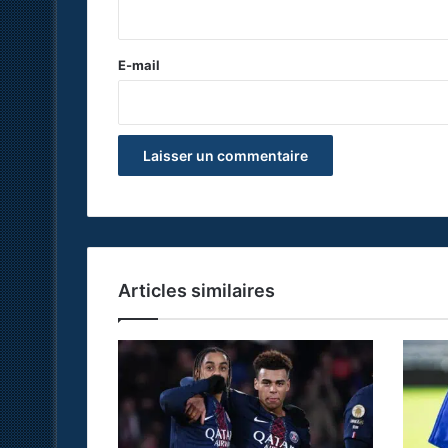
i
r
e
E-mail
*
Articles similaires