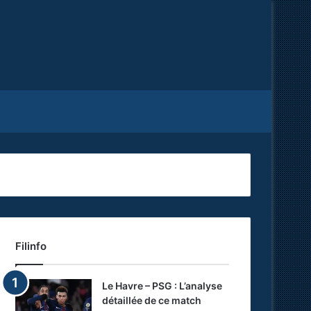
Facebook
X
RSS
Filinfo
Le Havre – PSG : L’analyse
détaillée de ce match