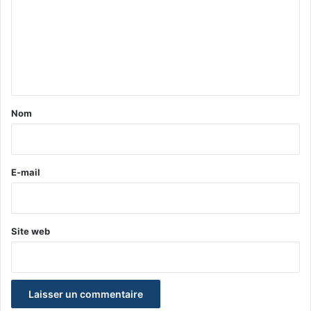
m
m
e
n
t
a
Nom
i
r
e
E-mail
*
Site web