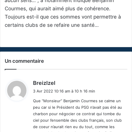
aucun sens…”
, a notamment indiqué Benjamin
Courmes, qui aurait aimé plus de cohérence.
Toujours est-il que ces sommes vont permettre à
certains clubs de se refaire une santé…
Un commentaire
d
BreizIzel
i
3 Avr 2022 10:16 am à 10 h 16 min
t
Que “Monsieur” Benjamin Courmes se calme un
peu car si le Président du PSG n’avait pas été au
:
charbon pour négocier ce contrat qui tombe du
ciel pour l’ensemble des clubs français, son club
de coeur n’aurait rien eu du tout, comme les