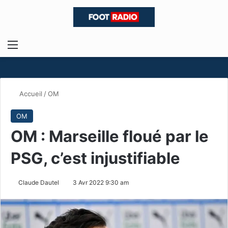
Menu
R
Accueil
/
OM
OM
OM : Marseille floué par le
PSG, c’est injustifiable
Claude Dautel
3 Avr 2022 9:30 am