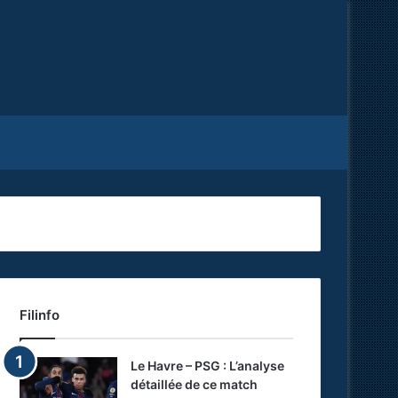
Facebook
X
RSS
Filinfo
Le Havre – PSG : L’analyse
détaillée de ce match