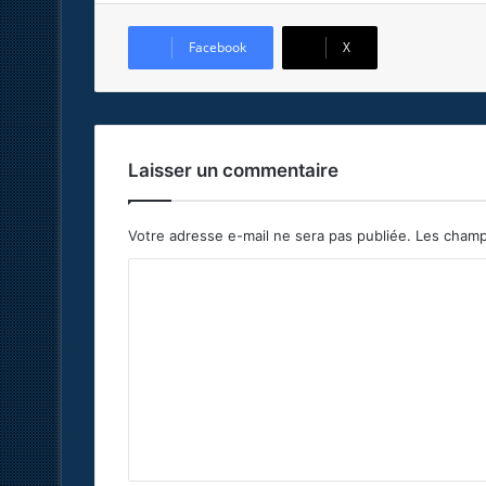
Facebook
X
Laisser un commentaire
Votre adresse e-mail ne sera pas publiée.
Les champ
C
o
m
m
e
n
t