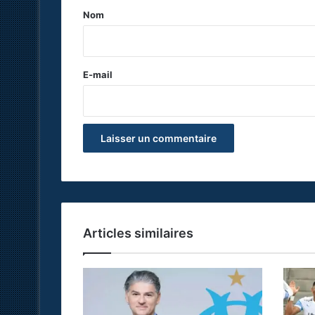
a
Nom
i
r
e
E-mail
*
Articles similaires