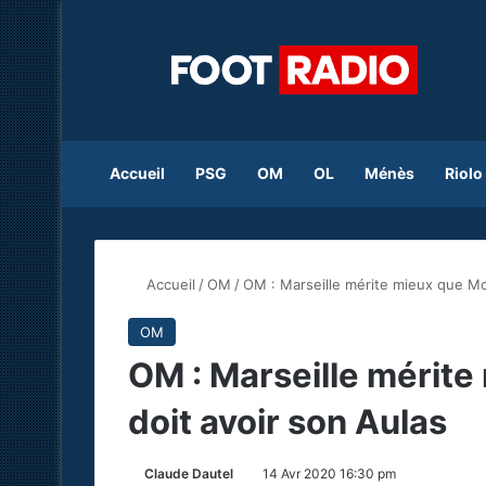
Accueil
PSG
OM
OL
Ménès
Riolo
Accueil
/
OM
/
OM : Marseille mérite mieux que Mc
OM
OM : Marseille mérite
doit avoir son Aulas
Claude Dautel
14 Avr 2020 16:30 pm