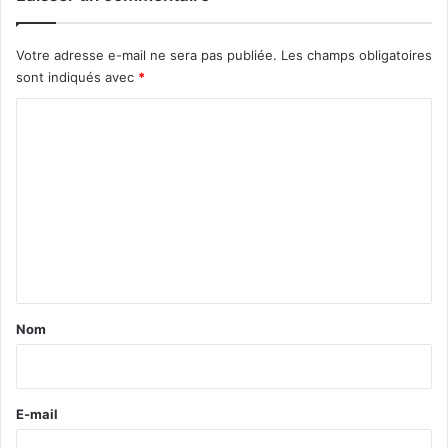
Votre adresse e-mail ne sera pas publiée.
Les champs obligatoires
sont indiqués avec
*
C
o
m
m
e
n
t
a
Nom
i
r
e
E-mail
*