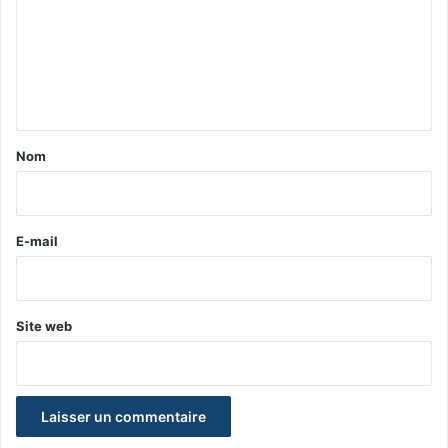
m
e
n
t
a
Nom
i
r
e
E-mail
*
Site web