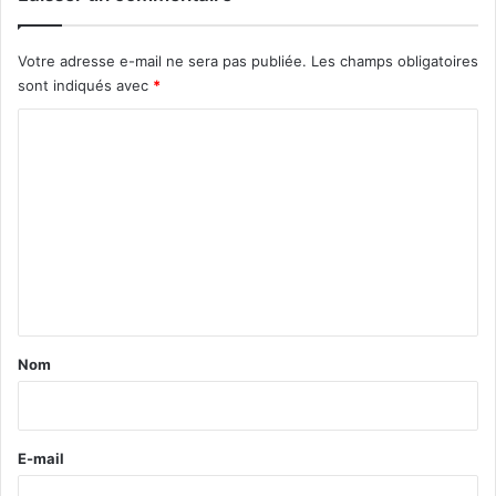
Votre adresse e-mail ne sera pas publiée.
Les champs obligatoires
sont indiqués avec
*
C
o
m
m
e
n
t
a
Nom
i
r
e
E-mail
*