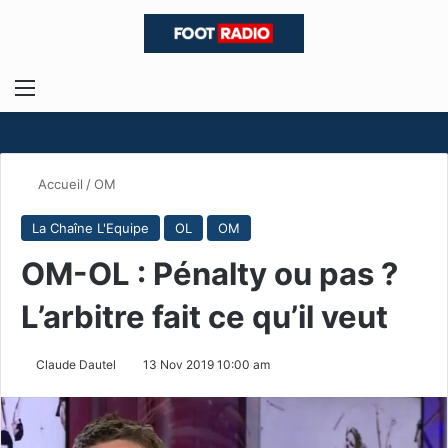
Menu
R
Accueil
/
OM
La Chaîne L'Equipe
OL
OM
OM-OL : Pénalty ou pas ?
L’arbitre fait ce qu’il veut
Claude Dautel
13 Nov 2019 10:00 am