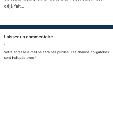
déjà fait…
Laisser un commentaire
Votre adresse e-mail ne sera pas publiée.
Les champs obligatoires
sont indiqués avec
*
C
o
m
m
e
n
t