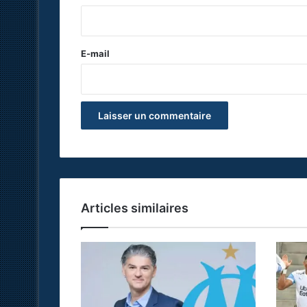
i
r
e
E-mail
*
Articles similaires