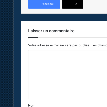
Facebook
X
Laisser un commentaire
Votre adresse e-mail ne sera pas publiée.
Les champ
C
o
m
m
e
n
t
a
Nom