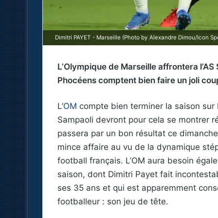
Dimitri PAYET - Marseille (Photo by Alexandre Dimou/Icon Spo
L’Olympique de Marseille affrontera l’AS
Phocéens comptent bien faire un joli cou
L’
OM
compte bien terminer la saison sur
Sampaoli devront pour cela se montrer r
passera par un bon résultat ce dimanche 
mince affaire au vu de la dynamique stéph
football français. L’OM aura besoin égal
saison, dont Dimitri Payet fait incontes
ses 35 ans et qui est apparemment consc
footballeur : son jeu de tête.