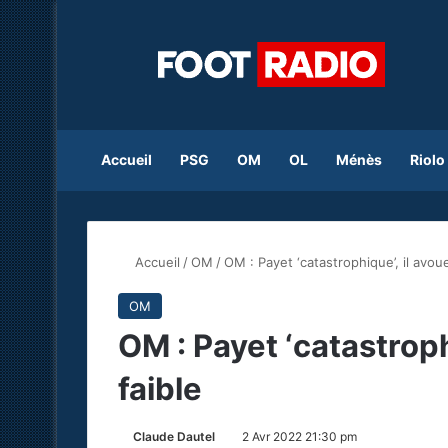
Accueil
PSG
OM
OL
Ménès
Riolo
Accueil
/
OM
/
OM : Payet ‘catastrophique’, il avou
OM
OM : Payet ‘catastroph
faible
Claude Dautel
2 Avr 2022 21:30 pm