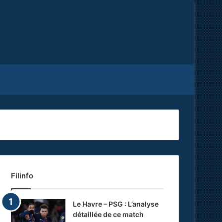
Facebook
X
RSS
Filinfo
Le Havre – PSG : L’analyse
détaillée de ce match