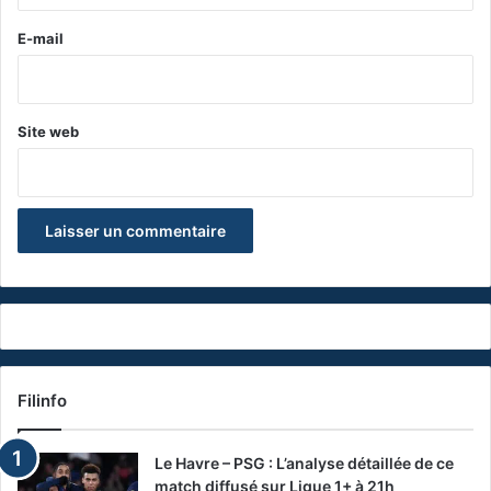
r
e
E-mail
*
Site web
Filinfo
Le Havre – PSG : L’analyse détaillée de ce
match diffusé sur Ligue 1+ à 21h