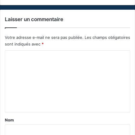
Laisser un commentaire
Votre adresse e-mail ne sera pas publiée.
Les champs obligatoires
sont indiqués avec
*
C
o
m
m
e
n
t
a
Nom
i