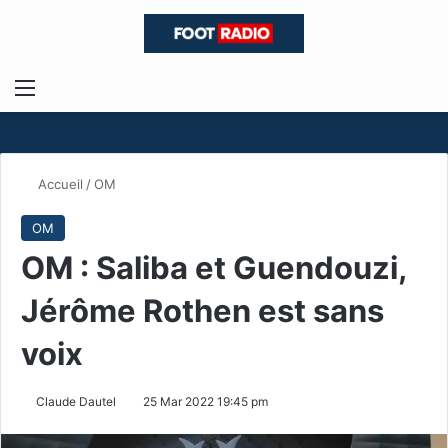
Menu
R
Accueil
/
OM
OM
OM : Saliba et Guendouzi,
Jérôme Rothen est sans
voix
Claude Dautel
25 Mar 2022 19:45 pm