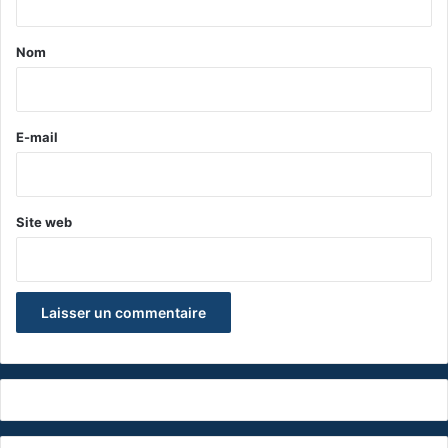
t
a
Nom
i
r
e
E-mail
*
Site web