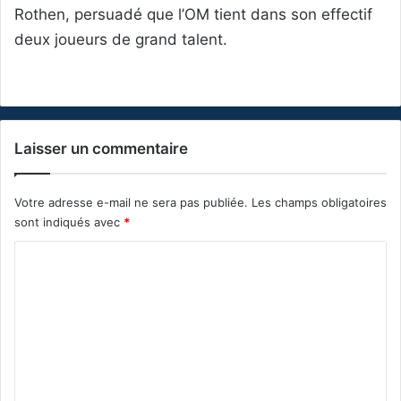
Rothen, persuadé que l’OM tient dans son effectif
deux joueurs de grand talent.
Laisser un commentaire
Votre adresse e-mail ne sera pas publiée.
Les champs obligatoires
sont indiqués avec
*
C
o
m
m
e
n