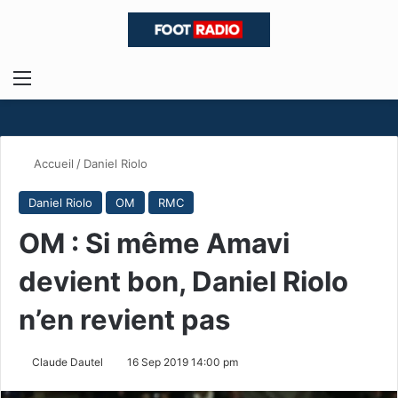
Menu
R
Accueil
/
Daniel Riolo
Daniel Riolo
OM
RMC
OM : Si même Amavi
devient bon, Daniel Riolo
n’en revient pas
Claude Dautel
16 Sep 2019 14:00 pm