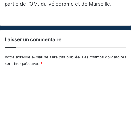
partie de l’OM, du Vélodrome et de Marseille.
Laisser un commentaire
Votre adresse e-mail ne sera pas publiée.
Les champs obligatoires
sont indiqués avec
*
C
o
m
m
e
n
t