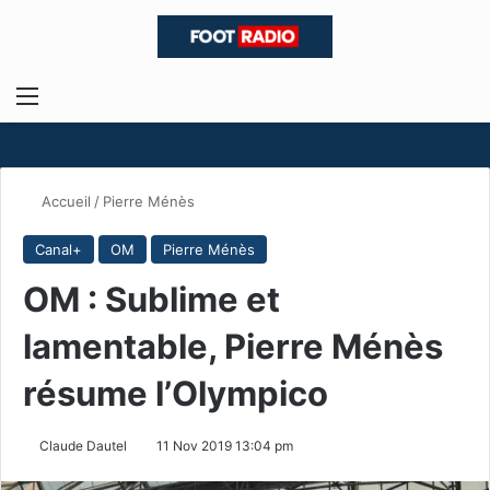
Menu
R
Accueil
/
Pierre Ménès
Canal+
OM
Pierre Ménès
OM : Sublime et
lamentable, Pierre Ménès
résume l’Olympico
Claude Dautel
11 Nov 2019 13:04 pm