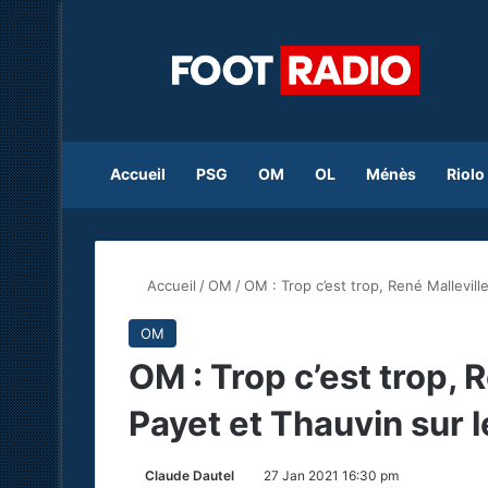
Accueil
PSG
OM
OL
Ménès
Riolo
Accueil
/
OM
/
OM : Trop c’est trop, René Mallevill
OM
OM : Trop c’est trop, 
Payet et Thauvin sur 
Claude Dautel
27 Jan 2021 16:30 pm