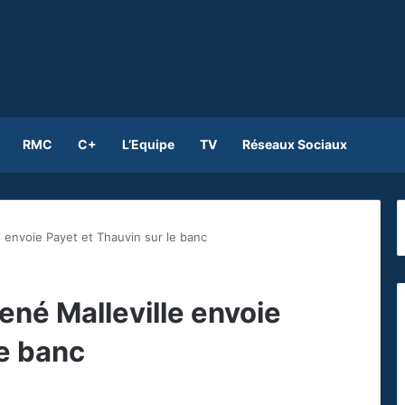
RMC
C+
L’Equipe
TV
Réseaux Sociaux
e envoie Payet et Thauvin sur le banc
René Malleville envoie
le banc