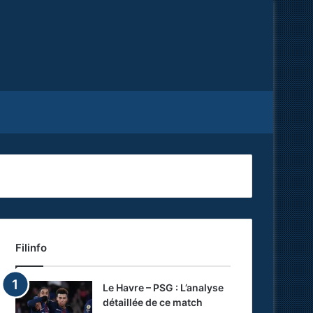
Facebook
X
RSS
Filinfo
Le Havre – PSG : L’analyse
détaillée de ce match