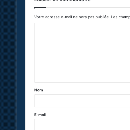
Votre adresse e-mail ne sera pas publiée.
Les champ
C
o
m
m
e
n
t
a
Nom
i
r
e
E-mail
*