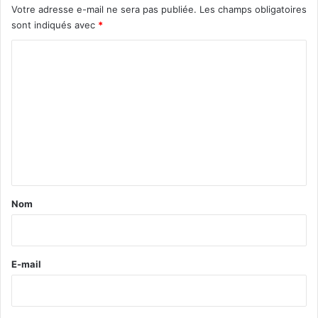
Votre adresse e-mail ne sera pas publiée.
Les champs obligatoires
sont indiqués avec
*
C
o
m
m
e
n
t
a
Nom
i
r
e
E-mail
*