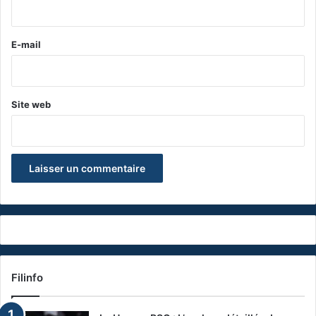
i
r
e
E-mail
*
Site web
Filinfo