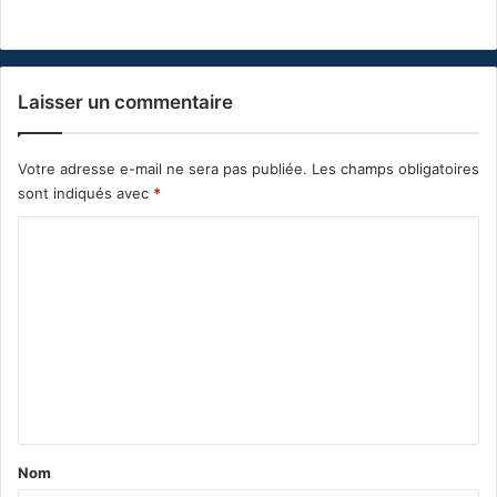
Laisser un commentaire
Votre adresse e-mail ne sera pas publiée.
Les champs obligatoires
sont indiqués avec
*
C
o
m
m
e
n
t
a
Nom