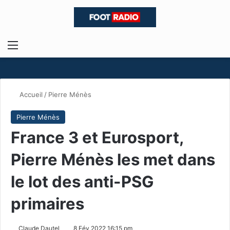
Menu
R
Accueil
/
Pierre Ménès
Pierre Ménès
France 3 et Eurosport,
Pierre Ménès les met dans
le lot des anti-PSG
primaires
Claude Dautel
8 Fév 2022 16:15 pm