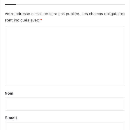
Votre adresse e-mail ne sera pas publiée.
Les champs obligatoires
sont indiqués avec
*
C
o
m
m
e
n
t
a
Nom
i
r
e
E-mail
*