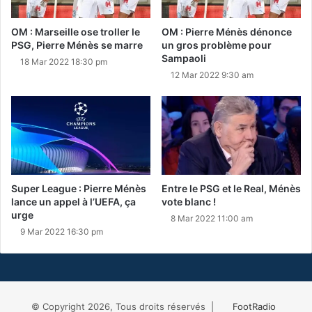
OM : Marseille ose troller le
OM : Pierre Ménès dénonce
PSG, Pierre Ménès se marre
un gros problème pour
Sampaoli
18 Mar 2022 18:30 pm
12 Mar 2022 9:30 am
Super League : Pierre Ménès
Entre le PSG et le Real, Ménès
lance un appel à l’UEFA, ça
vote blanc !
urge
8 Mar 2022 11:00 am
9 Mar 2022 16:30 pm
© Copyright 2026, Tous droits réservés |
FootRadio