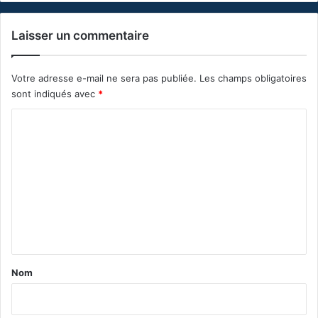
Laisser un commentaire
Votre adresse e-mail ne sera pas publiée.
Les champs obligatoires
sont indiqués avec
*
C
o
m
m
e
n
t
a
Nom
i
r