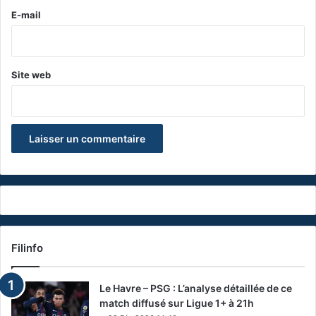
e
E-mail
*
Site web
Filinfo
Le Havre – PSG : L’analyse détaillée de ce
match diffusé sur Ligue 1+ à 21h