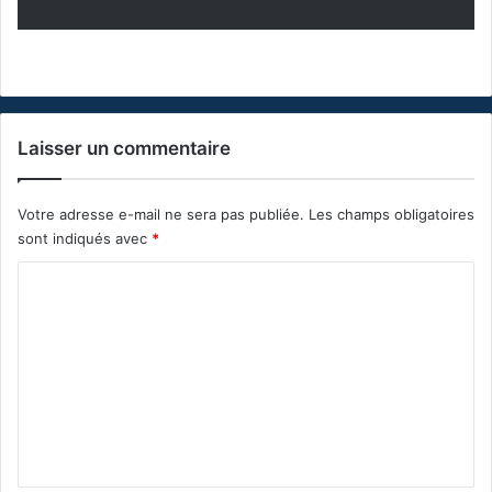
Laisser un commentaire
Votre adresse e-mail ne sera pas publiée.
Les champs obligatoires
sont indiqués avec
*
C
o
m
m
e
n
t