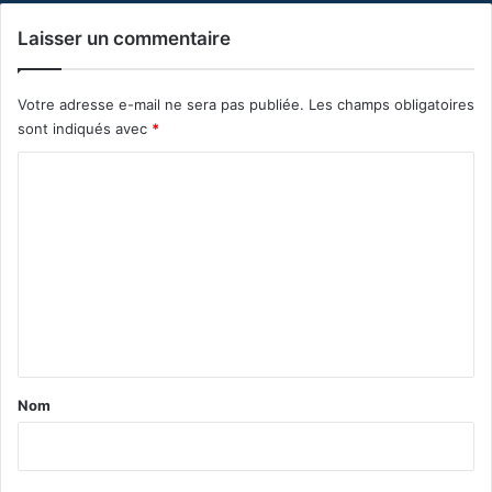
Laisser un commentaire
Votre adresse e-mail ne sera pas publiée.
Les champs obligatoires
sont indiqués avec
*
C
o
m
m
e
n
t
a
Nom
i
r