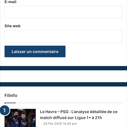
e
E-mail
*
Site web
Filinfo
Le Havre – PSG : L’analyse détaillée de ce
match diffusé sur Ligue 1+ à 21h
28 Fév 2026 14:40 pm