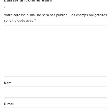
Votre adresse e-mail ne sera pas publiée.
Les champs obligatoires
sont indiqués avec
*
C
o
m
m
e
n
t
a
Nom
i
r
e
E-mail
*