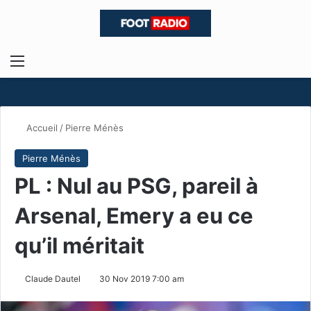
Menu
R
Accueil
/
Pierre Ménès
Pierre Ménès
PL : Nul au PSG, pareil à
Arsenal, Emery a eu ce
qu’il méritait
Claude Dautel
30 Nov 2019 7:00 am