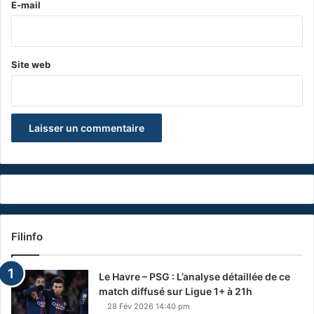
e
E-mail
*
Site web
Filinfo
Le Havre – PSG : L’analyse détaillée de ce
match diffusé sur Ligue 1+ à 21h
28 Fév 2026 14:40 pm