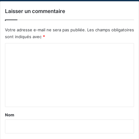
Laisser un commentaire
Votre adresse e-mail ne sera pas publiée.
Les champs obligatoires
sont indiqués avec
*
C
o
m
m
e
n
t
a
Nom
i
r