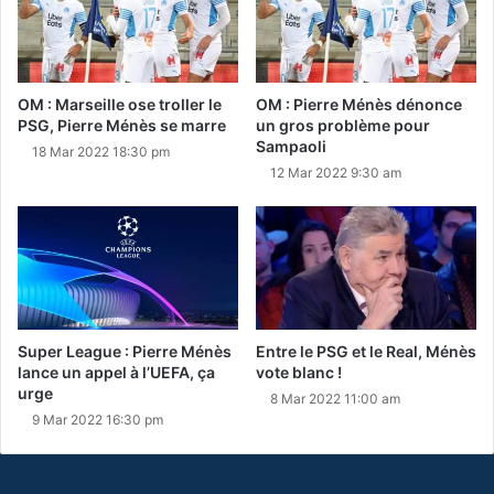
OM : Marseille ose troller le
OM : Pierre Ménès dénonce
PSG, Pierre Ménès se marre
un gros problème pour
Sampaoli
18 Mar 2022 18:30 pm
12 Mar 2022 9:30 am
Super League : Pierre Ménès
Entre le PSG et le Real, Ménès
lance un appel à l’UEFA, ça
vote blanc !
urge
8 Mar 2022 11:00 am
9 Mar 2022 16:30 pm