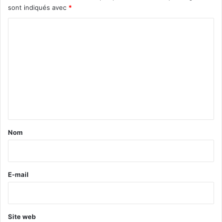
sont indiqués avec
*
C
o
m
m
e
n
t
a
Nom
i
r
e
E-mail
*
Site web