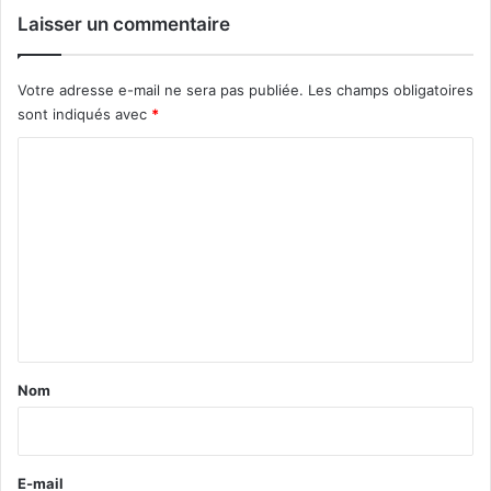
Laisser un commentaire
Votre adresse e-mail ne sera pas publiée.
Les champs obligatoires
sont indiqués avec
*
C
o
m
m
e
n
t
a
Nom
i
r
e
E-mail