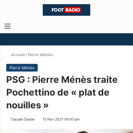
Menu
R
Accueil
/
Pierre Ménès
Pierre Ménès
PSG : Pierre Ménès traite
Pochettino de « plat de
nouilles »
Claude Dautel
15 Nov 2021 16:00 pm