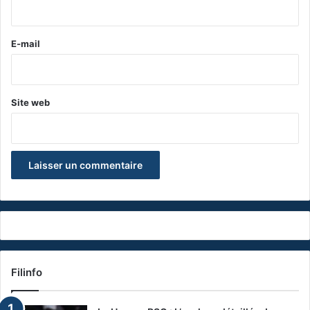
i
r
e
E-mail
*
Site web
Filinfo