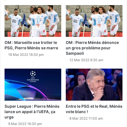
OM : Marseille ose troller le
OM : Pierre Ménès dénonce
PSG, Pierre Ménès se marre
un gros problème pour
Sampaoli
18 Mar 2022 18:30 pm
12 Mar 2022 9:30 am
Super League : Pierre Ménès
Entre le PSG et le Real, Ménès
lance un appel à l’UEFA, ça
vote blanc !
urge
8 Mar 2022 11:00 am
9 Mar 2022 16:30 pm