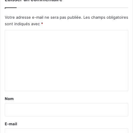
Votre adresse e-mail ne sera pas publiée.
Les champs obligatoires
sont indiqués avec
*
C
o
m
m
e
n
t
a
Nom
i
r
e
E-mail
*