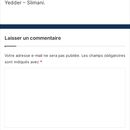
Yedder – Slimani.
Laisser un commentaire
Votre adresse e-mail ne sera pas publiée.
Les champs obligatoires
sont indiqués avec
*
C
o
m
m
e
n
t