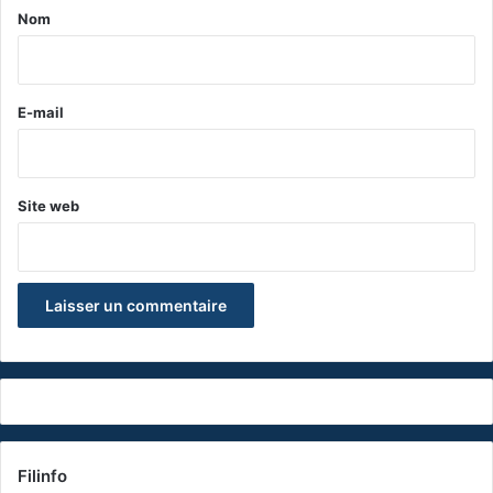
a
Nom
i
r
e
E-mail
*
Site web
Filinfo