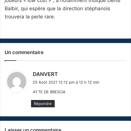
joueurs « low cost »”
, a notamment indiqué Denis
Balbir, qui espère que la direction stéphanois
trouvera la perle rare.
Un commentaire
d
DANVERT
i
25 Août 2021 12:12 pm à 12 h 12 min
t
AYTE DE BRESCIA
:
Répondre
Laisser un commentaire