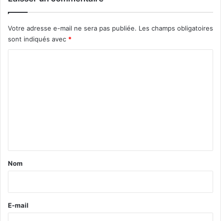
Votre adresse e-mail ne sera pas publiée.
Les champs obligatoires
sont indiqués avec
*
C
o
m
m
e
n
t
a
Nom
i
r
e
E-mail
*