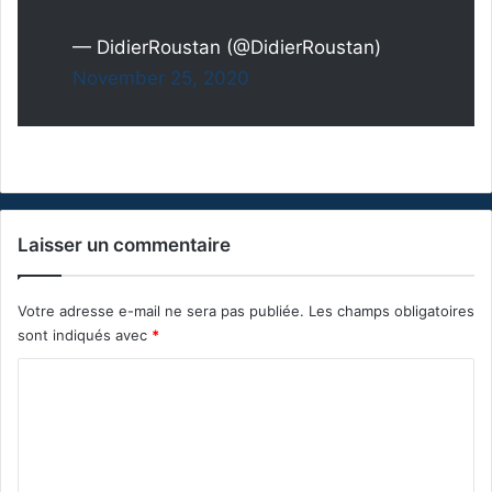
— DidierRoustan (@DidierRoustan)
November 25, 2020
Laisser un commentaire
Votre adresse e-mail ne sera pas publiée.
Les champs obligatoires
sont indiqués avec
*
C
o
m
m