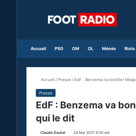
Accueil
PSG
OM
OL
Ménès
Riolo
Accueil
/
Presse
/
EdF : Benzema va bonifier Mbappé,
Presse
EdF : Benzema va boni
qui le dit
Claude Dautel
24 Mai 2021 9:30 am