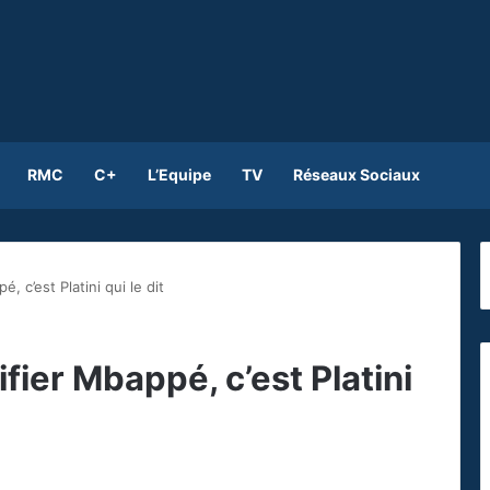
RMC
C+
L’Equipe
TV
Réseaux Sociaux
 c’est Platini qui le dit
fier Mbappé, c’est Platini