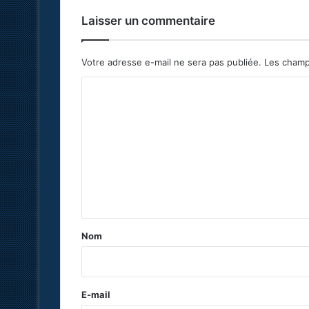
Laisser un commentaire
Votre adresse e-mail ne sera pas publiée.
Les champ
C
o
m
m
e
n
t
a
Nom
i
r
e
E-mail