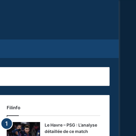
Facebook
X
RSS
Filinfo
Le Havre – PSG : L’analyse
détaillée de ce match