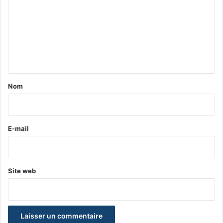
m
m
e
n
t
a
Nom
i
r
e
E-mail
*
Site web