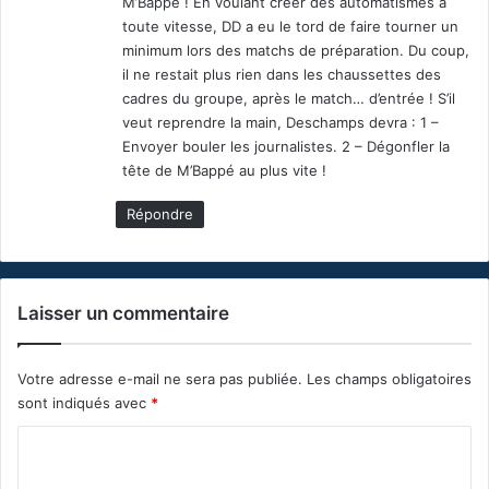
M’Bappé ! En voulant créer des automatismes à
toute vitesse, DD a eu le tord de faire tourner un
minimum lors des matchs de préparation. Du coup,
il ne restait plus rien dans les chaussettes des
cadres du groupe, après le match… d’entrée ! S’il
veut reprendre la main, Deschamps devra : 1 –
Envoyer bouler les journalistes. 2 – Dégonfler la
tête de M’Bappé au plus vite !
Répondre
Laisser un commentaire
Votre adresse e-mail ne sera pas publiée.
Les champs obligatoires
sont indiqués avec
*
C
o