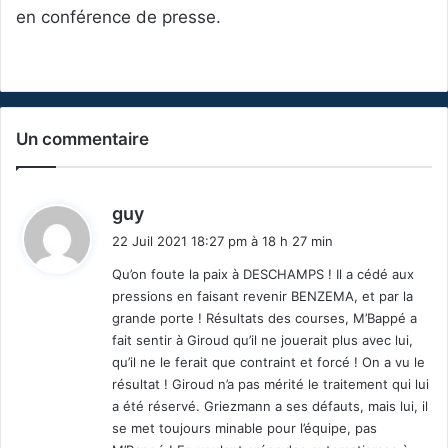
en conférence de presse.
Un commentaire
d
guy
i
22 Juil 2021 18:27 pm à 18 h 27 min
t
Qu’on foute la paix à DESCHAMPS ! Il a cédé aux
pressions en faisant revenir BENZEMA, et par la
:
grande porte ! Résultats des courses, M’Bappé a
fait sentir à Giroud qu’il ne jouerait plus avec lui,
qu’il ne le ferait que contraint et forcé ! On a vu le
résultat ! Giroud n’a pas mérité le traitement qui lui
a été réservé. Griezmann a ses défauts, mais lui, il
se met toujours minable pour l’équipe, pas