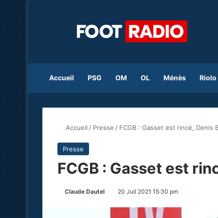
Accueil
PSG
OM
OL
Ménès
Riolo
Accueil
/
Presse
/
FCGB : Gasset est rincé, Denis B
Presse
FCGB : Gasset est rinc
Claude Dautel
20 Juil 2021 15:30 pm