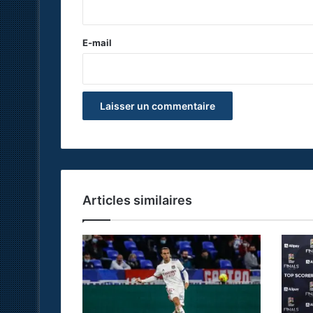
i
r
e
E-mail
*
Articles similaires