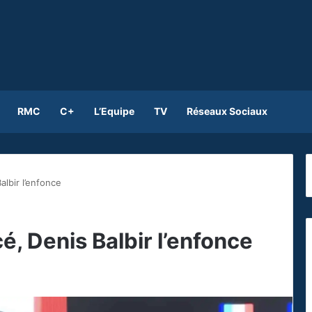
RMC
C+
L’Equipe
TV
Réseaux Sociaux
albir l’enfonce
é, Denis Balbir l’enfonce