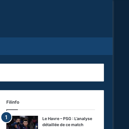
Facebook
X
RSS
Filinfo
Le Havre – PSG : L’analyse
détaillée de ce match