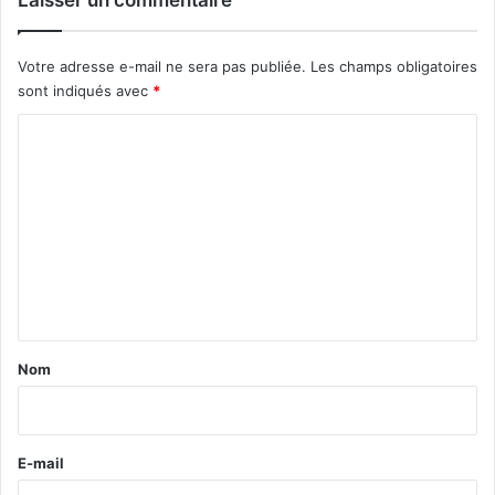
Laisser un commentaire
Votre adresse e-mail ne sera pas publiée.
Les champs obligatoires
sont indiqués avec
*
C
o
m
m
e
n
t
a
Nom
i
r
e
E-mail