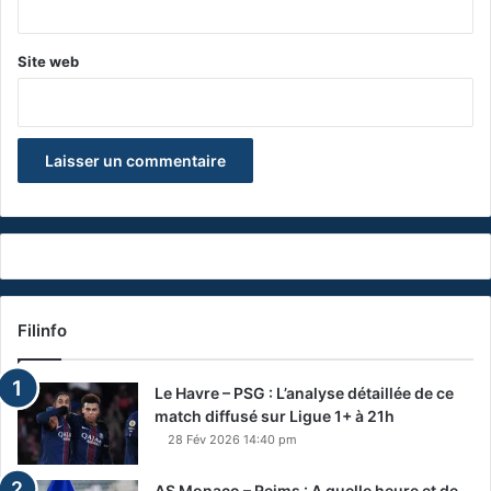
*
Site web
Filinfo
Le Havre – PSG : L’analyse détaillée de ce
match diffusé sur Ligue 1+ à 21h
28 Fév 2026 14:40 pm
AS Monaco – Reims : A quelle heure et de