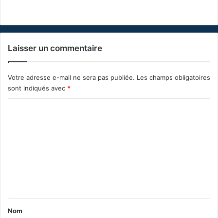
Laisser un commentaire
Votre adresse e-mail ne sera pas publiée.
Les champs obligatoires
sont indiqués avec
*
C
o
m
m
e
n
t
a
Nom