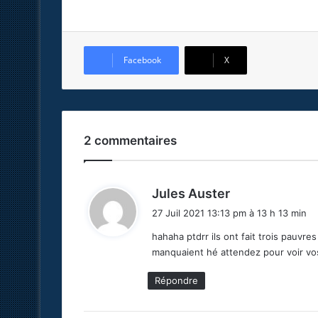
Facebook
X
2 commentaires
d
Jules Auster
i
27 Juil 2021 13:13 pm à 13 h 13 min
t
hahaha ptdrr ils ont fait trois pauvre
manquaient hé attendez pour voir vos
:
Répondre