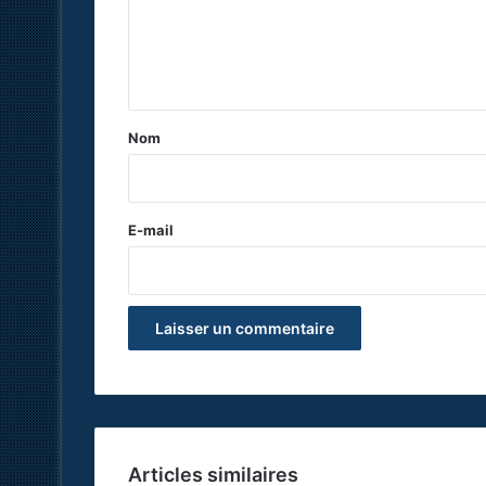
m
e
n
t
a
Nom
i
r
e
E-mail
*
Articles similaires