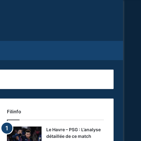
Facebook
X
RSS
Filinfo
Le Havre – PSG : L’analyse
détaillée de ce match