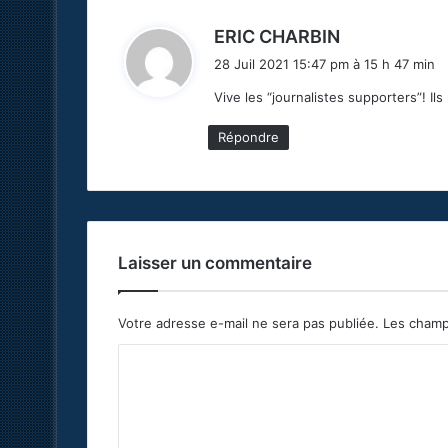
d
ERIC CHARBIN
i
28 Juil 2021 15:47 pm à 15 h 47 min
t
Vive les “journalistes supporters”! I
:
Répondre
Laisser un commentaire
Votre adresse e-mail ne sera pas publiée.
Les champ
C
o
m