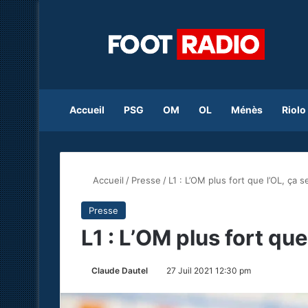
Accueil
PSG
OM
OL
Ménès
Riolo
Accueil
/
Presse
/
L1 : L’OM plus fort que l’OL, ça 
Presse
L1 : L’OM plus fort que
Claude Dautel
27 Juil 2021 12:30 pm