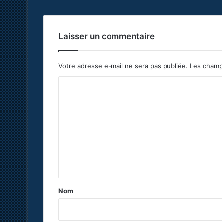
Laisser un commentaire
Votre adresse e-mail ne sera pas publiée.
Les champ
C
o
m
m
e
n
t
a
Nom
i
r