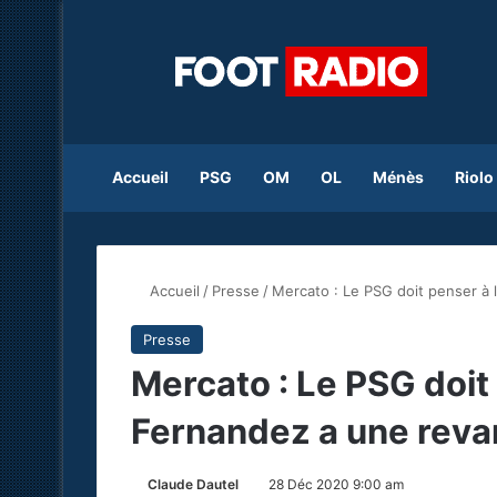
Accueil
PSG
OM
OL
Ménès
Riolo
Accueil
/
Presse
/
Mercato : Le PSG doit penser à 
Presse
Mercato : Le PSG doit 
Fernandez a une reva
Claude Dautel
28 Déc 2020 9:00 am