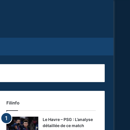
Facebook
X
RSS
Filinfo
Le Havre – PSG : L’analyse
détaillée de ce match