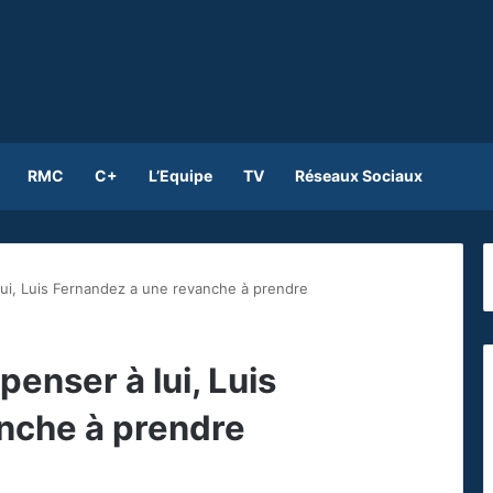
RMC
C+
L’Equipe
TV
Réseaux Sociaux
lui, Luis Fernandez a une revanche à prendre
penser à lui, Luis
nche à prendre